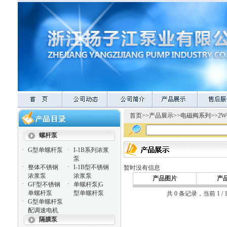
首页
>>
产品展示
>>
电磁阀系列
>>
2
螺杆泵
·
·
G型单螺杆泵
I-1B系列浓浆
泵
·
·
整体不锈钢
I-1B型不锈钢
暂时没有信息
浓浆泵
浓浆泵
产品图片
产
·
·
GF型不锈钢
单螺杆泵|G
单螺杆泵
型单螺杆泵
共 0 条记录，当前 1 
·
G型单螺杆泵
配调速电机
隔膜泵