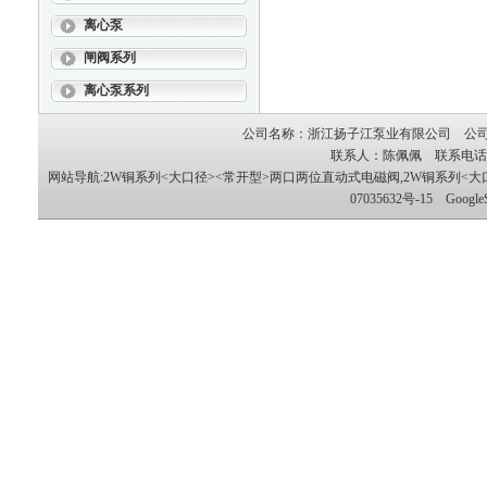
离心泵
闸阀系列
离心泵系列
公司名称：浙江扬子江泵业有限公司 公司地
联系人：陈佩佩 联系电话：05
网站导航:2W铜系列<大口径><常开型>两口两位直动式电磁阀,2W铜系列<
07035632号-15
Google