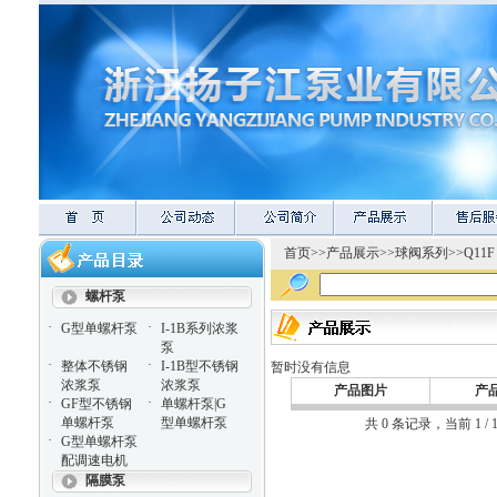
首页
>>
产品展示
>>
球阀系列
>>
Q11
螺杆泵
·
·
G型单螺杆泵
I-1B系列浓浆
泵
·
·
整体不锈钢
I-1B型不锈钢
暂时没有信息
浓浆泵
浓浆泵
产品图片
产
·
·
GF型不锈钢
单螺杆泵|G
单螺杆泵
型单螺杆泵
共 0 条记录，当前 1 
·
G型单螺杆泵
配调速电机
隔膜泵