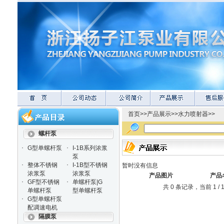
首页
>>
产品展示
>>
水力喷射器
>>
螺杆泵
·
·
G型单螺杆泵
I-1B系列浓浆
泵
·
·
整体不锈钢
I-1B型不锈钢
暂时没有信息
浓浆泵
浓浆泵
产品图片
产品
·
·
GF型不锈钢
单螺杆泵|G
共 0 条记录，当前 1 
单螺杆泵
型单螺杆泵
·
G型单螺杆泵
配调速电机
隔膜泵