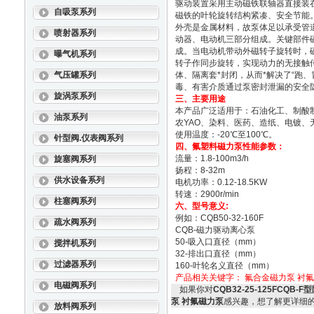
驱动装置采用主动磁铁联轴器直接装
自吸泵系列
磁铁的叶轮旋转结构紧凑、安全节能
外壳是金属材料，故泵体足以承受管
喷射器系列
动器、电动机三部分组成。关键部件
成。当电动机带动外磁转子旋转时，
曝气机系列
转子作同步旋转，实现动力的无接触
气压罐系列
体、隔离套*封闭，从而*解决了“跑
毒、有害介质通过泵密封泄漏的安全
旋涡泵系列
三、主要用途
本产品广泛适用于：石油化工、制酸
油泵系列
农YAO、染料、医药、造纸、电镀、
使用温度：-20℃至100℃。
针型阀.仪表阀系列
四、
氟塑料磁力泵
性能参数：
流量：1.8-100m3/h
旋塞阀系列
扬程：8-32m
供水设备系列
电机功率：0.12-18.5KW
转速：2900r/min
柱塞阀系列
六、型号意义:
例如：CQB50-32-160F
疏水阀系列
CQB-磁力驱动离心泵
50-吸入口直径（mm）
搅拌机系列
32-排出口直径（mm）
过滤器系列
160-叶轮名义直径（mm）
产品相关关键字：
氟合金磁力泵
衬氟
电磁阀系列
如果你对
CQB32-25-125FCQB
泵 衬氟磁力泵
感兴趣，想了解更详细
放料阀系列