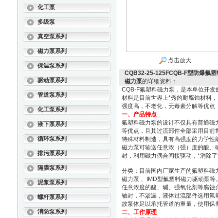
化工泵
多级泵
真空泵系列
磁力泵系列
点击放大
保温泵系列
CQB32-25-125FCQB-F型防爆
驱动泵系列
磁力泵
的详细资料：
CQB-F氟塑料磁力泵，是本单位开
管道泵系列
材料是目前世界上*秀的耐腐蚀材料
强度高，不老化，无毒素分解等优点
化工泵系列
一、产品特点
氟塑料磁力泵的设计不仅具有普通磁
液下泵系列
等优点，且其过流部件全部采用目前世
循环泵系列
特殊材料制造，具有高强度的力学性
磁力泵可输送任意浓（强）度的酸、
排污泵系列
封，利用磁力偶合间接驱动，*消除
隔膜泵系列
分类：目前国内厂家生产的氟塑料磁力
磁力泵 、IMD型氟塑料磁力驱动泵
泥浆泵系列
任意浓度的酸、碱、强氧化剂等腐蚀介
轴封，不渗漏，液体过流部件选用氟
螺杆泵系列
故泵体足以承托管道的重量，使用保
消防泵系列
二、工作原理